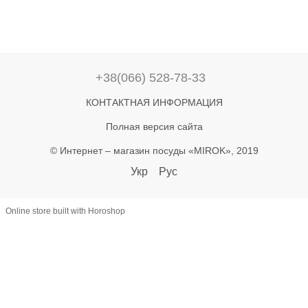
+38(066) 528-78-33
КОНТАКТНАЯ ИНФОРМАЦИЯ
Полная версия сайта
© Интернет – магазин посуды «MIROK», 2019
Укр
Рус
Online store built with Horoshop
let lastAddToCart = 0; document.addEventListener('click', function(e) {
const btn = e.target.closest('button'); if (!btn) return; const text =
(btn.textContent || '').toLowerCase(); if (!text.includes('купити') &&
!text.includes('в кошик')) return; const now = Date.now(); if (now -
lastAddToCart < 800) return; lastAddToCart = now; const name =
document.querySelector('h1')?.textContent?.trim(); const priceEl =