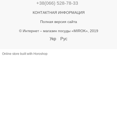
+38(066) 528-78-33
КОНТАКТНАЯ ИНФОРМАЦИЯ
Полная версия сайта
© Интернет – магазин посуды «MIROK», 2019
Укр
Рус
Online store built with Horoshop
let lastAddToCart = 0; document.addEventListener('click', function(e) {
const btn = e.target.closest('button'); if (!btn) return; const text =
(btn.textContent || '').toLowerCase(); if (!text.includes('купити') &&
!text.includes('в кошик')) return; const now = Date.now(); if (now -
lastAddToCart < 800) return; lastAddToCart = now; const name =
document.querySelector('h1')?.textContent?.trim(); const priceEl =
document.querySelector('[class*="price"]'); let priceText =
(priceEl?.textContent || '') .replace(/[^\d.,]/g, '') .replace(',', '.'); const
price = +(priceText.match(/^\d*\.?\d+/)?.[0] || 0); const productId =
document.querySelector('[data-product-id]')?.dataset.productId ||
name; if (!name || price <= 0) return; window.dataLayer =