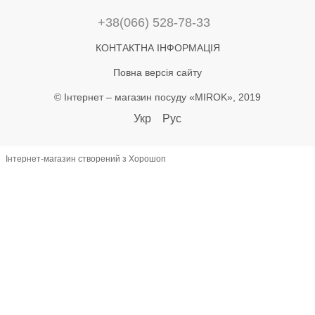
+38(066) 528-78-33
КОНТАКТНА ІНФОРМАЦІЯ
Повна версія сайту
© Інтернет – магазин посуду «MIROK», 2019
Укр
Рус
Інтернет-магазин створений з Хорошоп
let lastAddToCart = 0; document.addEventListener('click', function(e) {
const btn = e.target.closest('button'); if (!btn) return; const text =
(btn.textContent || '').toLowerCase(); if (!text.includes('купити') &&
!text.includes('в кошик')) return; const now = Date.now(); if (now -
lastAddToCart < 800) return; lastAddToCart = now; const name =
document.querySelector('h1')?.textContent?.trim(); const priceEl =
document.querySelector('[class*="price"]'); let priceText =
(priceEl?.textContent || '') .replace(/[^\d.,]/g, '') .replace(',', '.'); const
price = +(priceText.match(/^\d*\.?\d+/)?.[0] || 0); const productId =
document.querySelector('[data-product-id]')?.dataset.productId ||