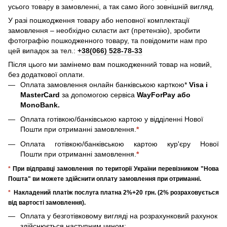
усього товару в замовленні, а так само його зовнішній вигляд.
У разі пошкодження товару або неповної комплектації
замовлення – необхідно скласти акт (претензію), зробити
фотографію пошкодженного товару, та повідомити нам про
цей випадок за тел.:
+38(066) 528-78-33
Після цього ми замінемо вам пошкодженний товар на новий,
без додаткової оплати.
Оплата замовлення онлайн банківською карткою*
Visa і
MasterCard
за допомогою сервіса
WayForPay або
MonoBank.
Оплата готівкою/банківською картою у відділенні Нової
Пошти при отриманні замовлення.
*
Оплата готівкою/банківською картою кур'єру Нової
Пошти при отриманні замовлення.
*
*
При відправці замовлення по території України перевізником "Нова
Пошта" ви можете здійснити оплату замовлення при отриманні.
*
Накладений платіж послуга платна 2%+20 грн. (2% розраховується
від вартості замовлення).
Оплата у безготівковому вигляді на розрахунковий рахунок
здійснюється наступним чином: