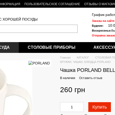
ИНФОРМАЦИЯ
ПОЛЬЗОВАТЕЛЬСКОЕ СОГЛАШЕНИЕ
ОТЗЫВЫ О МАГАЗИ
График работ
 С ХОРОШЕЙ ПОСУДЫ
Заказы на сайте
10:
Будние:
Воскресенье:
Вы
Отправка заказо
СУДА
СТОЛОВЫЕ ПРИБОРЫ
АКСЕССУ
Главная
КАТАЛОГ
СТОЛОВАЯ П
КРУЖКИ, ЧАШКИ, БЛЮДЦА PORLAND
Чашка PORLAND BELLA
В наличии
Оставить отзыв
260 грн
Купить