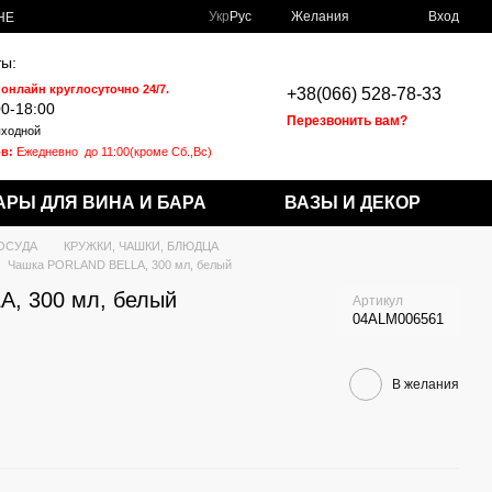
Укр
Рус
Желания
Вход
НЕ
ы:
 онлайн круглосуточно 24/7.
+38(066) 528-78-33
00-18:00
Перезвонить вам?
ходной
в:
Ежедневно
до 11:00(кроме Сб.,Вс)
АРЫ ДЛЯ ВИНА И БАРА
ВАЗЫ И ДЕКОР
ОСУДА
КРУЖКИ, ЧАШКИ, БЛЮДЦА
Чашка PORLAND BELLA, 300 мл, белый
, 300 мл, белый
Артикул
04ALM006561
В желания