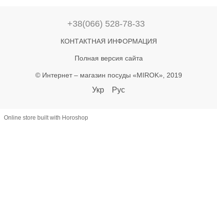
+38(066) 528-78-33
КОНТАКТНАЯ ИНФОРМАЦИЯ
Полная версия сайта
© Интернет – магазин посуды «MIROK», 2019
Укр
Рус
Online store built with Horoshop
let lastAddToCart = 0; document.addEventListener('click', function(e) {
const btn = e.target.closest('button'); if (!btn) return; const text =
(btn.textContent || '').toLowerCase(); if (!text.includes('купити') &&
!text.includes('в кошик')) return; const now = Date.now(); if (now -
lastAddToCart < 800) return; lastAddToCart = now; const name =
document.querySelector('h1')?.textContent?.trim(); const priceEl =
document.querySelector('[class*="price"]'); let priceText =
(priceEl?.textContent || '') .replace(/[^\d.,]/g, '') .replace(',', '.'); const
price = +(priceText.match(/^\d*\.?\d+/)?.[0] || 0); const productId =