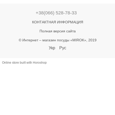
+38(066) 528-78-33
КОНТАКТНАЯ ИНФОРМАЦИЯ
Полная версия сайта
© Интернет – магазин посуды «MIROK», 2019
Укр
Рус
Online store built with Horoshop
let lastAddToCart = 0; document.addEventListener('click', function(e) {
const btn = e.target.closest('button'); if (!btn) return; const text =
(btn.textContent || '').toLowerCase(); if (!text.includes('купити') &&
!text.includes('в кошик')) return; const now = Date.now(); if (now -
lastAddToCart < 800) return; lastAddToCart = now; const name =
document.querySelector('h1')?.textContent?.trim(); const priceEl =
document.querySelector('[class*="price"]'); let priceText =
(priceEl?.textContent || '') .replace(/[^\d.,]/g, '') .replace(',', '.'); const
price = +(priceText.match(/^\d*\.?\d+/)?.[0] || 0); const productId =