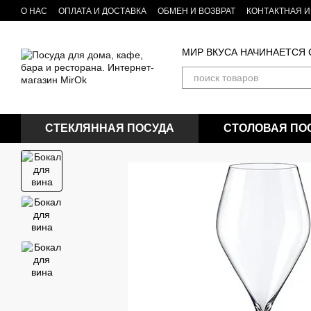
Перейти к основному контенту
О НАС
ОПЛАТА И ДОСТАВКА
ОБМЕН И ВОЗВРАТ
КОНТАКТНАЯ 
Бренды посуды и товаров для кухни
БЛОГ
МИР ВКУСА НАЧИНАЕТСЯ
СТЕКЛЯННАЯ ПОСУДА
СТОЛОВАЯ ПО