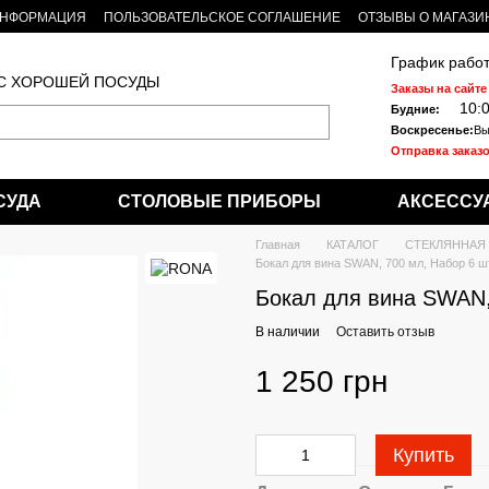
ИНФОРМАЦИЯ
ПОЛЬЗОВАТЕЛЬСКОЕ СОГЛАШЕНИЕ
ОТЗЫВЫ О МАГАЗИ
График работ
 С ХОРОШЕЙ ПОСУДЫ
Заказы на сайте
10:
Будние:
Воскресенье:
Вы
Отправка заказо
СУДА
СТОЛОВЫЕ ПРИБОРЫ
АКСЕССУ
Главная
КАТАЛОГ
СТЕКЛЯННАЯ
Бокал для вина SWAN, 700 мл, Набор 6 ш
Бокал для вина SWAN,
В наличии
Оставить отзыв
1 250 грн
Купить