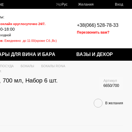
Укр
Рус
Желания
Вход
НЕ
ы:
 онлайн круглосуточно 24/7.
+38(066) 528-78-33
00-18:00
Перезвонить вам?
ходной
в:
Ежедневно
до 11:00(кроме Сб.,Вс)
АРЫ ДЛЯ ВИНА И БАРА
ВАЗЫ И ДЕКОР
 ПОСУДА
БОКАЛЫ
БОКАЛЫ RONA
т.
 700 мл, Набор 6 шт.
Артикул
6650/700
В желания