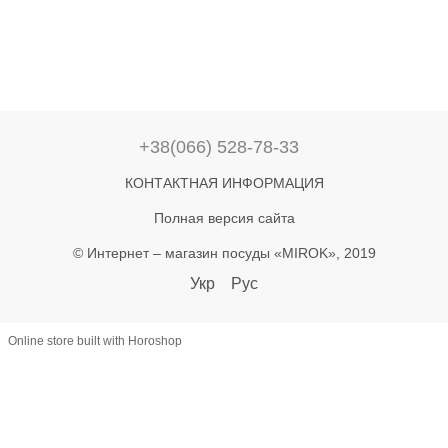
+38(066) 528-78-33
КОНТАКТНАЯ ИНФОРМАЦИЯ
Полная версия сайта
© Интернет – магазин посуды «MIROK», 2019
Укр
Рус
Online store built with Horoshop
let lastAddToCart = 0; document.addEventListener('click', function(e) {
const btn = e.target.closest('button'); if (!btn) return; const text =
(btn.textContent || '').toLowerCase(); if (!text.includes('купити') &&
!text.includes('в кошик')) return; const now = Date.now(); if (now -