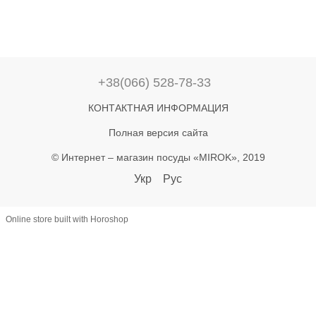
+38(066) 528-78-33
КОНТАКТНАЯ ИНФОРМАЦИЯ
Полная версия сайта
© Интернет – магазин посуды «MIROK», 2019
Укр
Рус
Online store built with Horoshop
let lastAddToCart = 0; document.addEventListener('click', function(e) {
const btn = e.target.closest('button'); if (!btn) return; const text =
(btn.textContent || '').toLowerCase(); if (!text.includes('купити') &&
!text.includes('в кошик')) return; const now = Date.now(); if (now -
lastAddToCart < 800) return; lastAddToCart = now; const name =
document.querySelector('h1')?.textContent?.trim(); const priceEl =