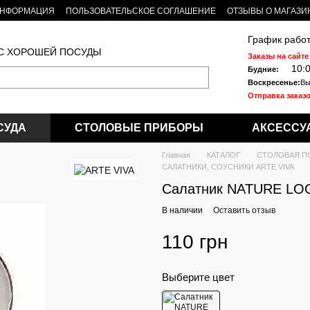
ИНФОРМАЦИЯ
ПОЛЬЗОВАТЕЛЬСКОЕ СОГЛАШЕНИЕ
ОТЗЫВЫ О МАГАЗИ
График работ
 С ХОРОШЕЙ ПОСУДЫ
Заказы на сайте
10:
Будние:
Воскресенье:
Вы
Отправка заказо
СУДА
СТОЛОВЫЕ ПРИБОРЫ
АКСЕССУ
Главная
КАТАЛОГ
СТОЛОВАЯ П
САЛАТНИКИ, СОУСНИКИ ARTE VIVA
Салатник NATURE LO
В наличии
Оставить отзыв
110 грн
Выберите цвет