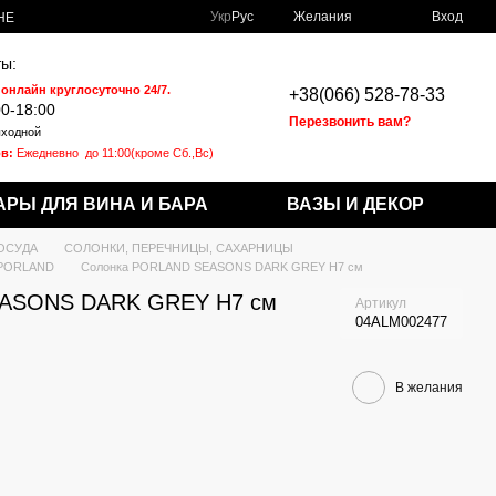
Укр
Рус
Желания
Вход
НЕ
ы:
 онлайн круглосуточно 24/7.
+38(066) 528-78-33
00-18:00
Перезвонить вам?
ходной
в:
Ежедневно
до 11:00(кроме Сб.,Вс)
АРЫ ДЛЯ ВИНА И БАРА
ВАЗЫ И ДЕКОР
ОСУДА
СОЛОНКИ, ПЕРЕЧНИЦЫ, САХАРНИЦЫ
PORLAND
Солонка PORLAND SEASONS DARK GREY H7 см
EASONS DARK GREY H7 см
Артикул
04ALM002477
В желания