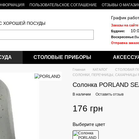
ИНФОРМАЦИЯ
ПОЛЬЗОВАТЕЛЬСКОЕ СОГЛАШЕНИЕ
ОТЗЫВЫ О МАГАЗИ
График работ
 С ХОРОШЕЙ ПОСУДЫ
Заказы на сайте
10:
Будние:
Воскресенье:
Вы
Отправка заказо
СУДА
СТОЛОВЫЕ ПРИБОРЫ
АКСЕССУ
Главная
КАТАЛОГ
СТОЛОВАЯ П
СОЛОНКИ, ПЕРЕЧНИЦЫ, САХАРНИЦЫ 
Солонка PORLAND S
В наличии
Оставить отзыв
176 грн
Выберите цвет