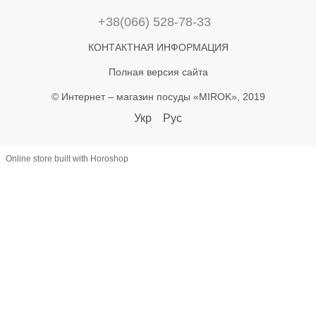
+38(066) 528-78-33
КОНТАКТНАЯ ИНФОРМАЦИЯ
Полная версия сайта
© Интернет – магазин посуды «MIROK», 2019
Укр
Рус
Online store built with Horoshop
let lastAddToCart = 0; document.addEventListener('click', function(e) {
const btn = e.target.closest('button'); if (!btn) return; const text =
(btn.textContent || '').toLowerCase(); if (!text.includes('купити') &&
!text.includes('в кошик')) return; const now = Date.now(); if (now -
lastAddToCart < 800) return; lastAddToCart = now; const name =
document.querySelector('h1')?.textContent?.trim(); const priceEl =
document.querySelector('[class*="price"]'); let priceText =
(priceEl?.textContent || '') .replace(/[^\d.,]/g, '') .replace(',', '.'); const
price = +(priceText.match(/^\d*\.?\d+/)?.[0] || 0); const productId =
document.querySelector('[data-product-id]')?.dataset.productId ||