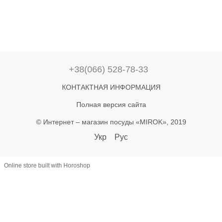
+38(066) 528-78-33
КОНТАКТНАЯ ИНФОРМАЦИЯ
Полная версия сайта
© Интернет – магазин посуды «MIROK», 2019
Укр
Рус
Online store built with Horoshop
let lastAddToCart = 0; document.addEventListener('click', function(e) {
const btn = e.target.closest('button'); if (!btn) return; const text =
(btn.textContent || '').toLowerCase(); if (!text.includes('купити') &&
!text.includes('в кошик')) return; const now = Date.now(); if (now -
lastAddToCart < 800) return; lastAddToCart = now; const name =