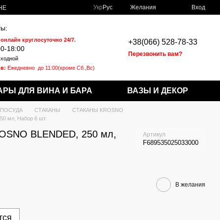
Укр
Рус
Желания
Вход
НЕ
ы:
 онлайн круглосуточно 24/7.
+38(066) 528-78-33
00-18:00
Перезвонить вам?
ходной
в:
Ежедневно
до 11:00(кроме Сб.,Вс)
АРЫ ДЛЯ ВИНА И БАРА
ВАЗЫ И ДЕКОР
 ПОСУДА
СТАКАНЫ
СТАКАНЫ KROSNO
0 мл, Набор 6 шт.
ROSNO BLENDED, 250 мл,
Артикул
F689535025033000
В желания
тся