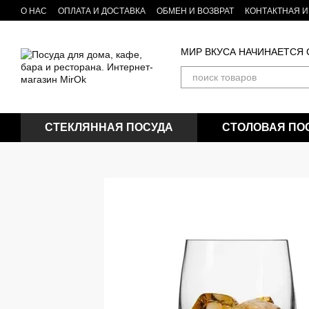
Перейти к основному контенту
О НАС
ОПЛАТА И ДОСТАВКА
ОБМЕН И ВОЗВРАТ
КОНТАКТНАЯ 
Бренды посуды и товаров для кухни
БЛОГ
МИР ВКУСА НАЧИНАЕТСЯ
СТЕКЛЯННАЯ ПОСУДА
СТОЛОВАЯ ПО