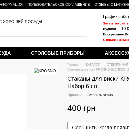
ИНФОРМАЦИЯ
ПОЛЬЗОВАТЕЛЬСКОЕ СОГЛАШЕНИЕ
ОТЗЫВЫ О МАГАЗИ
График работ
 С ХОРОШЕЙ ПОСУДЫ
Заказы на сайте
10:
Будние:
Воскресенье:
Вы
Отправка заказо
СУДА
СТОЛОВЫЕ ПРИБОРЫ
АКСЕССУ
Главная
КАТАЛОГ
СТЕКЛЯННАЯ
Стаканы для виски KROSNO BLENDED, 25
Стаканы для виски K
Набор 6 шт.
Продано
Оставить отзыв
400 грн
Сообщить, когда появи