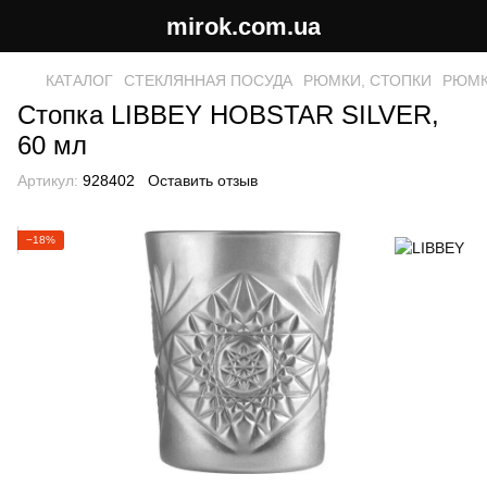
mirok.com.ua
КАТАЛОГ
СТЕКЛЯННАЯ ПОСУДА
РЮМКИ, СТОПКИ
РЮМК
Стопка LIBBEY HOBSTAR SILVER,
60 мл
Артикул:
928402
Оставить отзыв
−18%