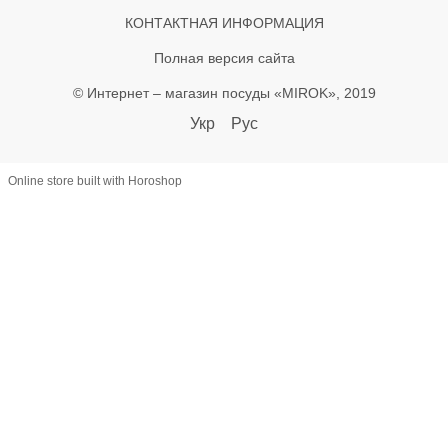
КОНТАКТНАЯ ИНФОРМАЦИЯ
Полная версия сайта
© Интернет – магазин посуды «MIROK», 2019
Укр
Рус
Online store built with Horoshop
let lastAddToCart = 0; document.addEventListener('click', function(e) {
const btn = e.target.closest('button'); if (!btn) return; const text =
(btn.textContent || '').toLowerCase(); if (!text.includes('купити') &&
!text.includes('в кошик')) return; const now = Date.now(); if (now -
lastAddToCart < 800) return; lastAddToCart = now; const name =
document.querySelector('h1')?.textContent?.trim(); const priceEl =
document.querySelector('[class*="price"]'); let priceText =
(priceEl?.textContent || '') .replace(/[^\d.,]/g, '') .replace(',', '.'); const
price = +(priceText.match(/^\d*\.?\d+/)?.[0] || 0); const productId =
document.querySelector('[data-product-id]')?.dataset.productId ||
name; if (!name || price <= 0) return; window.dataLayer =
window.dataLayer || []; window.dataLayer.push({ event: 'add_to_cart',