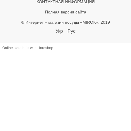
КОНТАКТНАЯ ИНФОРМАЦИЯ
Полная версия сайта
© Интернет – магазин посуды «MIROK», 2019
Укр
Рус
Online store built with Horoshop
let lastAddToCart = 0; document.addEventListener('click', function(e) {
const btn = e.target.closest('button'); if (!btn) return; const text =
(btn.textContent || '').toLowerCase(); if (!text.includes('купити') &&
!text.includes('в кошик')) return; const now = Date.now(); if (now -
lastAddToCart < 800) return; lastAddToCart = now; const name =
document.querySelector('h1')?.textContent?.trim(); const priceEl =
document.querySelector('[class*="price"]'); let priceText =
(priceEl?.textContent || '') .replace(/[^\d.,]/g, '') .replace(',', '.'); const
price = +(priceText.match(/^\d*\.?\d+/)?.[0] || 0); const productId =
document.querySelector('[data-product-id]')?.dataset.productId ||
name; if (!name || price <= 0) return; window.dataLayer =
window.dataLayer || []; window.dataLayer.push({ event: 'add_to_cart',
ecommerce: { currency: 'UAH', value: price, items: [{ item_id: