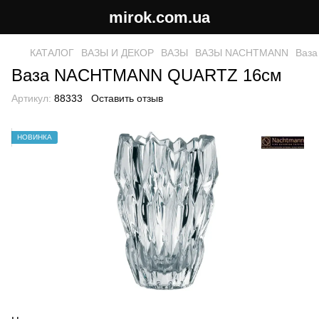
mirok.com.ua
КАТАЛОГ
ВАЗЫ И ДЕКОР
ВАЗЫ
ВАЗЫ NACHTMANN
Ваз
Ваза NACHTMANN QUARTZ 16см
Артикул:
88333
Оставить отзыв
НОВИНКА