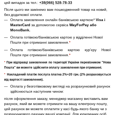
цей випадок за тел.:
+38(066) 528-78-33
Після цього ми замінемо вам пошкодженний товар на новий,
без додаткової оплати.
Оплата замовлення онлайн банківською карткою*
Visa і
MasterCard
за допомогою сервіса
WayForPay або
MonoBank.
Оплата готівкою/банківською картою у відділенні Нової
Пошти при отриманні замовлення.
*
Оплата готівкою/банківською картою кур'єру Нової
Пошти при отриманні замовлення.
*
*
При відправці замовлення по території України перевізником "Нова
Пошта" ви можете здійснити оплату замовлення при отриманні.
*
Накладений платіж послуга платна 2%+20 грн. (2% розраховується
від вартості замовлення).
Оплата у безготівковому вигляді на розрахунковий рахунок
здійснюється наступним чином:
після оформлення заказу, менеджер магазину виставить вам
рахунок, який ви можете отримати на вашу електрону пошту,
цей рахунок ви можете оплатити у касі будь-якого банку чи з
розрахункового рахунку вашої компанії. Для юридичних осіб,