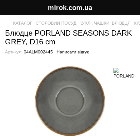
mirok.com.ua
КАТАЛОГ
СТОЛОВИЙ ПОСУД
КУХЛІ, ЧАШКИ, БЛЮДЦЯ
КУ
Блюдце PORLAND SEASONS DARK
GREY, D16 cm
Артикул:
04ALM002445
Написати відгук