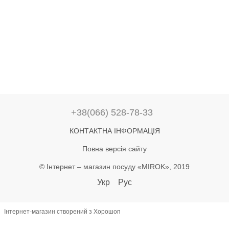
+38(066) 528-78-33
КОНТАКТНА ІНФОРМАЦІЯ
Повна версія сайту
© Інтернет – магазин посуду «MIROK», 2019
Укр
Рус
Інтернет-магазин створений з Хорошоп
let lastAddToCart = 0; document.addEventListener('click', function(e) {