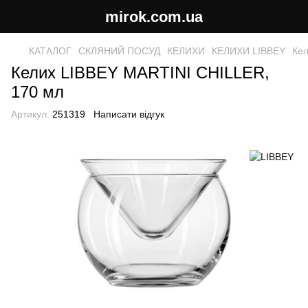
mirok.com.ua
КАТАЛОГ
СКЛЯНИЙ ПОСУД
КЕЛИХИ
КЕЛИХИ LIBBEY
Кел
Келих LIBBEY MARTINI CHILLER,
170 мл
Артикул:
251319
Написати відгук