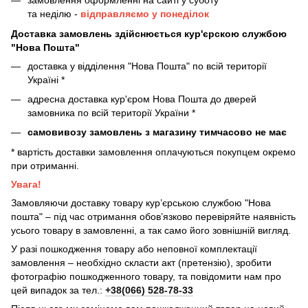
замовлення оформленні на сайті у суботу
та неділю -
відправляємо у понеділок
Доставка замовлень здійснюється кур'єрскою службою
"Нова Пошта"
доставка у відділення "Нова Пошта" по всій території
Україні *
адресна доставка кур'єром Нова Пошта до дверей
замовника по всій території України *
самовивозу замовлень з магазину тимчасово не має
* вартість доставки замовлення оплачуються покупцем окремо
при отриманні.
Увага!
Замовляючи доставку товару кур’єрською службою "Нова
пошта" – під час отримання обов’язково перевіряйте наявність
усього товару в замовленні, а так само його зовнішній вигляд.
У разі пошкодження товару або неповної комплектації
замовлення – необхідно скласти акт (претензію), зробити
фотографію пошкодженного товару, та повідомити нам про
цей випадок за тел.:
+38(066) 528-78-33