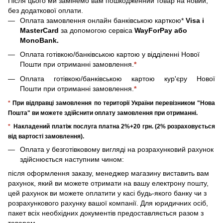
Після цього ми замінемо вам пошкодженний товар на новий,
без додаткової оплати.
Оплата замовлення онлайн банківською карткою*
Visa і
MasterCard
за допомогою сервіса
WayForPay або
MonoBank.
Оплата готівкою/банківською картою у відділенні Нової
Пошти при отриманні замовлення.
*
Оплата готівкою/банківською картою кур'єру Нової
Пошти при отриманні замовлення.
*
*
При відправці замовлення по території України перевізником "Нова
Пошта" ви можете здійснити оплату замовлення при отриманні.
*
Накладений платіж послуга платна 2%+20 грн. (2% розраховується
від вартості замовлення).
Оплата у безготівковому вигляді на розрахунковий рахунок
здійснюється наступним чином:
після оформлення заказу, менеджер магазину виставить вам
рахунок, який ви можете отримати на вашу електрону пошту,
цей рахунок ви можете оплатити у касі будь-якого банку чи з
розрахункового рахунку вашої компанії. Для юридичних осіб,
пакет всіх необхідних документів предоставляється разом з