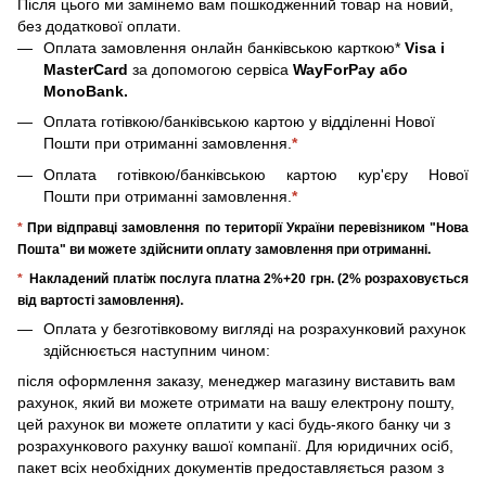
Після цього ми замінемо вам пошкодженний товар на новий,
без додаткової оплати.
Оплата замовлення онлайн банківською карткою*
Visa і
MasterCard
за допомогою сервіса
WayForPay або
MonoBank.
Оплата готівкою/банківською картою у відділенні Нової
Пошти при отриманні замовлення.
*
Оплата готівкою/банківською картою кур'єру Нової
Пошти при отриманні замовлення.
*
*
При відправці замовлення по території України перевізником "Нова
Пошта" ви можете здійснити оплату замовлення при отриманні.
*
Накладений платіж послуга платна 2%+20 грн. (2% розраховується
від вартості замовлення).
Оплата у безготівковому вигляді на розрахунковий рахунок
здійснюється наступним чином:
після оформлення заказу, менеджер магазину виставить вам
рахунок, який ви можете отримати на вашу електрону пошту,
цей рахунок ви можете оплатити у касі будь-якого банку чи з
розрахункового рахунку вашої компанії. Для юридичних осіб,
пакет всіх необхідних документів предоставляється разом з