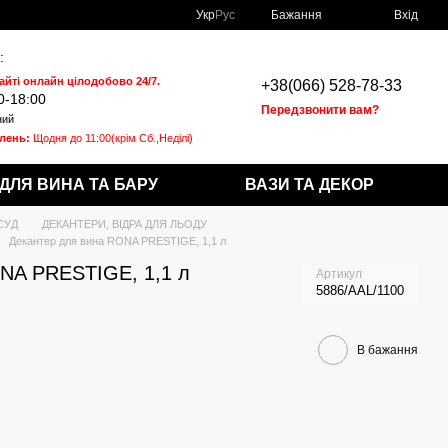
Укр
Рус
Бажання
Вхід
:
айті онлайн цілодобово 24/7.
+38(066) 528-78-33
0-18:00
Передзвонити вам?
ний
влень:
Щодня
до 11:00(крім Сб.,Неділі)
ДЛЯ ВИНА ТА БАРУ
ВАЗИ ТА ДЕКОР
СУД
ДЕКАНТЕРИ, ВІДРА ДЛЯ ЛЬОДУ
Декантер для вина RONA PRESTIGE, 1,1 л
NA PRESTIGE, 1,1 л
Артикул
5886/AAL/1100
В бажання