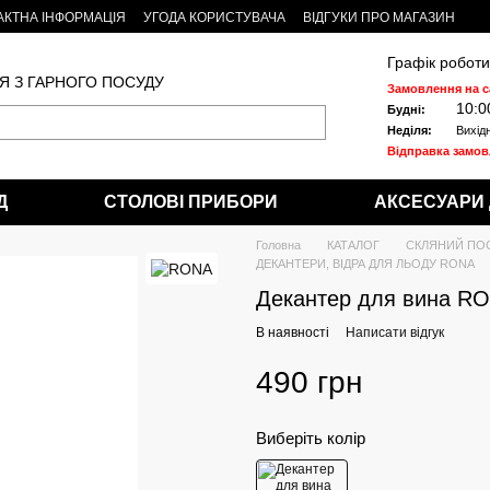
АКТНА ІНФОРМАЦІЯ
УГОДА КОРИСТУВАЧА
ВІДГУКИ ПРО МАГАЗИН
Графік роботи
Я З ГАРНОГО ПОСУДУ
Замовлення на с
10:0
Будні:
Неділя:
Вихід
Відправка замо
Д
СТОЛОВІ ПРИБОРИ
АКСЕСУАРИ 
Головна
КАТАЛОГ
СКЛЯНИЙ ПО
ДЕКАНТЕРИ, ВІДРА ДЛЯ ЛЬОДУ RONA
Декантер для вина RO
В наявності
Написати відгук
490 грн
Виберіть колір