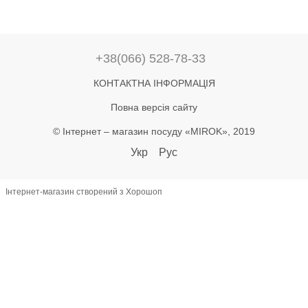
+38(066) 528-78-33
КОНТАКТНА ІНФОРМАЦІЯ
Повна версія сайту
© Інтернет – магазин посуду «MIROK», 2019
Укр
Рус
Інтернет-магазин створений з Хорошоп
let lastAddToCart = 0; document.addEventListener('click', function(e) {
const btn = e.target.closest('button'); if (!btn) return; const text =
(btn.textContent || '').toLowerCase(); if (!text.includes('купити') &&
!text.includes('в кошик')) return; const now = Date.now(); if (now -
lastAddToCart < 800) return; lastAddToCart = now; const name =
document.querySelector('h1')?.textContent?.trim(); const priceEl =
document.querySelector('[class*="price"]'); let priceText =