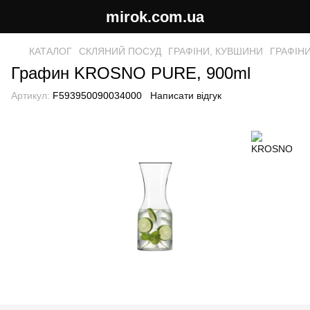
mirok.com.ua
КАТАЛОГ
СКЛЯНИЙ ПОСУД
ГРАФІНИ, КУВШИНИ
ГРАФІН
Графин KROSNO PURE, 900ml
Артикул:
F593950090034000
Написати відгук