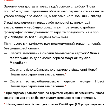
Замовляючи доставку товару кур’єрською службою "Нова
пошта" – під час отримання обов’язково перевіряйте наявність
усього товару в замовленні, а так само його зовнішній вигляд.
У разі пошкодження товару або неповної комплектації
замовлення – необхідно скласти акт (претензію), зробити
фотографію пошкодженного товару, та повідомити нам про
цей випадок за тел.:
+38(066) 528-78-33
Після цього ми замінемо вам пошкодженний товар на новий,
без додаткової оплати.
Оплата замовлення онлайн банківською карткою*
Visa і
MasterCard
за допомогою сервіса
WayForPay або
MonoBank.
Оплата готівкою/банківською картою у відділенні Нової
Пошти при отриманні замовлення.
*
Оплата готівкою/банківською картою кур'єру Нової
Пошти при отриманні замовлення.
*
*
При відправці замовлення по території України перевізником "Нова
Пошта" ви можете здійснити оплату замовлення при отриманні.
*
Накладений платіж послуга платна 2%+20 грн. (2% розраховується