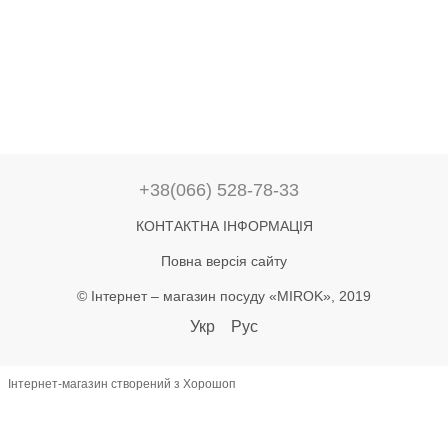
+38(066) 528-78-33
КОНТАКТНА ІНФОРМАЦІЯ
Повна версія сайту
© Інтернет – магазин посуду «MIROK», 2019
Укр
Рус
Інтернет-магазин створений з Хорошоп
let lastAddToCart = 0; document.addEventListener('click', function(e) {
const btn = e.target.closest('button'); if (!btn) return; const text =