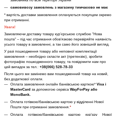
самовивозу замовлень з магазину тимчасово не має
* вартість доставки замовлення оплачуються покупцем окремо
при отриманні.
Увага!
Замовляючи доставку товару кур’єрською службою "Нова
пошта" – під час отримання обов’язково перевіряйте наявність
усього товару в замовленні, а так само його зовнішній вигляд.
У разі пошкодження товару або неповної комплектації
замовлення – необхідно скласти акт (претензію), зробити
фотографію пошкодженного товару, та повідомити нам про
цей випадок за тел.:
+38(066) 528-78-33
Після цього ми замінемо вам пошкодженний товар на новий,
без додаткової оплати.
Оплата замовлення онлайн банківською карткою*
Visa і
MasterCard
за допомогою сервіса
WayForPay або
MonoBank.
Оплата готівкою/банківською картою у відділенні Нової
Пошти при отриманні замовлення.
*
Оплата готівкою/банківською картою кур'єру Нової