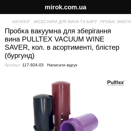
mirok.com.ua
КАТАЛОГ
АКСЕСУАРИ ДЛЯ ВИНА ТА БАРУ
ПРОБКІ, ВАКУ
Пробка вакуумна для зберігання
вина PULLTEX VACUUM WINE
SAVER, кол. в асортименті, блістер
(бургунд)
Артикул:
117-924-03
Написати відгук