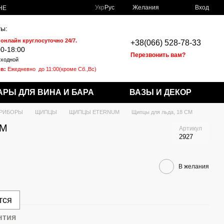
Укр
Рус
Желания
Вход
НЕ
ы:
 онлайн круглосуточно 24/7.
+38(066) 528-78-33
00-18:00
Перезвонить вам?
ходной
в:
Ежедневно
до 11:00(кроме Сб.,Вс)
АРЫ ДЛЯ ВИНА И БАРА
ВАЗЫ И ДЕКОР
РИБОРЫ
ЩИПЦЫ
ЩИПЦЫ ETERNUM
Щипцы для льда, 18 СМ
СМ
Артикул
2927
В желания
тся
нтия