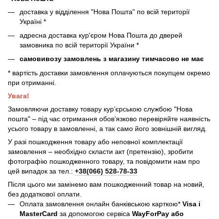
доставка у відділення "Нова Пошта" по всій території
Україні *
адресна доставка кур'єром Нова Пошта до дверей
замовника по всій території України *
самовивозу замовлень з магазину тимчасово не має
* вартість доставки замовлення оплачуються покупцем окремо
при отриманні.
Увага!
Замовляючи доставку товару кур’єрською службою "Нова
пошта" – під час отримання обов’язково перевіряйте наявність
усього товару в замовленні, а так само його зовнішній вигляд.
У разі пошкодження товару або неповної комплектації
замовлення – необхідно скласти акт (претензію), зробити
фотографію пошкодженного товару, та повідомити нам про
цей випадок за тел.:
+38(066) 528-78-33
Після цього ми замінемо вам пошкодженний товар на новий,
без додаткової оплати.
Оплата замовлення онлайн банківською карткою*
Visa і
MasterCard
за допомогою сервіса
WayForPay або