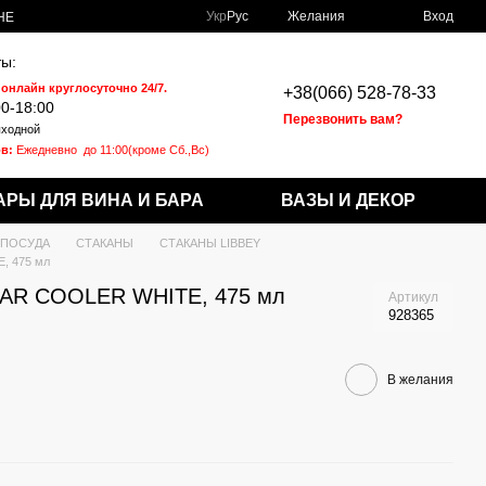
Укр
Рус
Желания
Вход
НЕ
ы:
 онлайн круглосуточно 24/7.
+38(066) 528-78-33
00-18:00
Перезвонить вам?
ходной
в:
Ежедневно
до 11:00(кроме Сб.,Вс)
АРЫ ДЛЯ ВИНА И БАРА
ВАЗЫ И ДЕКОР
 ПОСУДА
СТАКАНЫ
СТАКАНЫ LIBBEY
, 475 мл
TAR COOLER WHITE, 475 мл
Артикул
928365
В желания