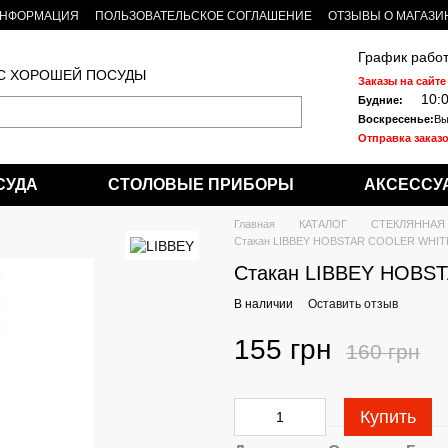
ИНФОРМАЦИЯ
ПОЛЬЗОВАТЕЛЬСКОЕ СОГЛАШЕНИЕ
ОТЗЫВЫ О МАГАЗИ
График работ
 С ХОРОШЕЙ ПОСУДЫ
Заказы на сайте
10:
Будние:
Воскресенье:
Вы
Отправка заказо
СУДА
СТОЛОВЫЕ ПРИБОРЫ
АКСЕССУ
Главная
КАТАЛОГ
СТЕКЛЯННАЯ
Стакан LIBBEY HOBSTAR COOLER WHITE
Стакан LIBBEY HOBS
В наличии
Оставить отзыв
155 грн
160 грн
Купить