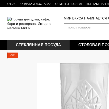
Перейти к основному контенту
О НАС
ОПЛАТА И ДОСТАВКА
ОБМЕН И ВОЗВРАТ
КОНТАКТНАЯ 
Бренды посуды и товаров для кухни
БЛОГ
МИР ВКУСА НАЧИНАЕТСЯ
СТЕКЛЯННАЯ ПОСУДА
СТОЛОВАЯ ПО
−3%