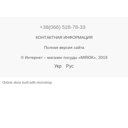
+38(066) 528-78-33
КОНТАКТНАЯ ИНФОРМАЦИЯ
Полная версия сайта
© Интернет – магазин посуды «MIROK», 2019
Укр
Рус
Online store built with Horoshop
let lastAddToCart = 0; document.addEventListener('click', function(e) {
const btn = e.target.closest('button'); if (!btn) return; const text =
(btn.textContent || '').toLowerCase(); if (!text.includes('купити') &&
!text.includes('в кошик')) return; const now = Date.now(); if (now -
lastAddToCart < 800) return; lastAddToCart = now; const name =
document.querySelector('h1')?.textContent?.trim(); const priceEl =
document.querySelector('[class*="price"]'); let priceText =