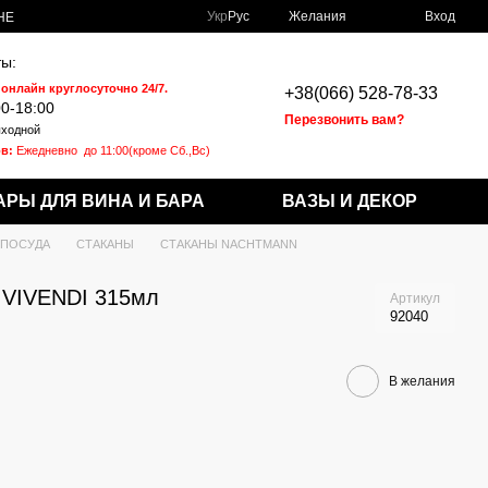
Укр
Рус
Желания
Вход
НЕ
ы:
 онлайн круглосуточно 24/7.
+38(066) 528-78-33
00-18:00
Перезвонить вам?
ходной
в:
Ежедневно
до 11:00(кроме Сб.,Вс)
АРЫ ДЛЯ ВИНА И БАРА
ВАЗЫ И ДЕКОР
 ПОСУДА
СТАКАНЫ
СТАКАНЫ NACHTMANN
VІVENDI 315мл
Артикул
92040
В желания