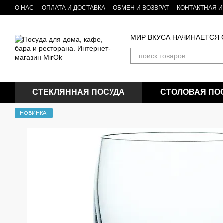
Перейти к основному контенту
О НАС
ОПЛАТА И ДОСТАВКА
ОБМЕН И ВОЗВРАТ
КОНТАКТНАЯ 
Бренды посуды и товаров для кухни
БЛОГ
МИР ВКУСА НАЧИНАЕТСЯ
СТЕКЛЯННАЯ ПОСУДА
СТОЛОВАЯ ПО
НОВИНКА