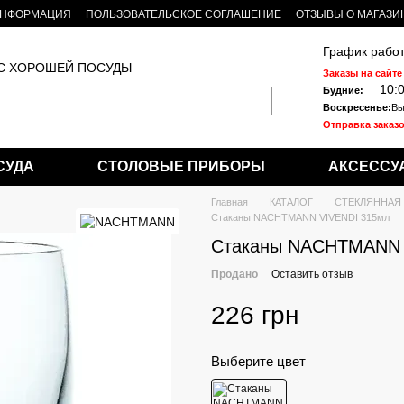
ИНФОРМАЦИЯ
ПОЛЬЗОВАТЕЛЬСКОЕ СОГЛАШЕНИЕ
ОТЗЫВЫ О МАГАЗИ
График работ
 С ХОРОШЕЙ ПОСУДЫ
Заказы на сайте
10:
Будние:
Воскресенье:
Вы
Отправка заказо
СУДА
СТОЛОВЫЕ ПРИБОРЫ
АКСЕССУ
Главная
КАТАЛОГ
СТЕКЛЯННАЯ
Стаканы NACHTMANN VІVENDI 315мл
Стаканы NACHTMANN 
Продано
Оставить отзыв
226 грн
Выберите цвет