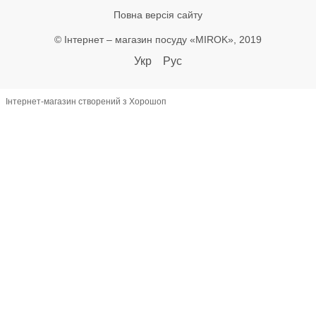
Повна версія сайту
© Інтернет – магазин посуду «MIROK», 2019
Укр
Рус
Інтернет-магазин створений з Хорошоп
let lastAddToCart = 0; document.addEventListener('click', function(e) {
const btn = e.target.closest('button'); if (!btn) return; const text =
(btn.textContent || '').toLowerCase(); if (!text.includes('купити') &&
!text.includes('в кошик')) return; const now = Date.now(); if (now -
lastAddToCart < 800) return; lastAddToCart = now; const name =
document.querySelector('h1')?.textContent?.trim(); const priceEl =
document.querySelector('[class*="price"]'); let priceText =
(priceEl?.textContent || '') .replace(/[^\d.,]/g, '') .replace(',', '.'); const
price = +(priceText.match(/^\d*\.?\d+/)?.[0] || 0); const productId =
document.querySelector('[data-product-id]')?.dataset.productId ||
name; if (!name || price <= 0) return; window.dataLayer =
window.dataLayer || []; window.dataLayer.push({ event: 'add_to_cart',
ecommerce: { currency: 'UAH', value: price, items: [{ item_id:
productId, item_name: name, price, quantity: 1 }] } }); console.log('🔥