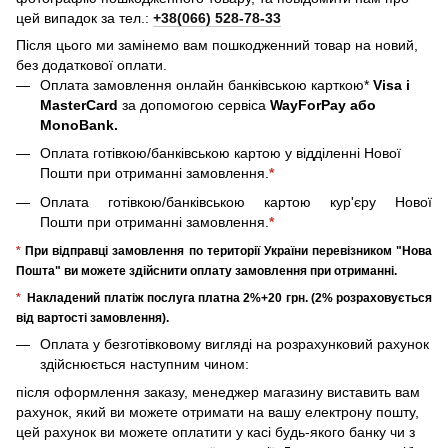
цей випадок за тел.:
+38(066) 528-78-33
Після цього ми замінемо вам пошкодженний товар на новий,
без додаткової оплати.
Оплата замовлення онлайн банківською карткою*
Visa і
MasterCard
за допомогою сервіса
WayForPay або
MonoBank.
Оплата готівкою/банківською картою у відділенні Нової
Пошти при отриманні замовлення.
*
Оплата готівкою/банківською картою кур'єру Нової
Пошти при отриманні замовлення.
*
*
При відправці замовлення по території України перевізником "Нова
Пошта" ви можете здійснити оплату замовлення при отриманні.
*
Накладений платіж послуга платна 2%+20 грн. (2% розраховується
від вартості замовлення).
Оплата у безготівковому вигляді на розрахунковий рахунок
здійснюється наступним чином:
після оформлення заказу, менеджер магазину виставить вам
рахунок, який ви можете отримати на вашу електрону пошту,
цей рахунок ви можете оплатити у касі будь-якого банку чи з