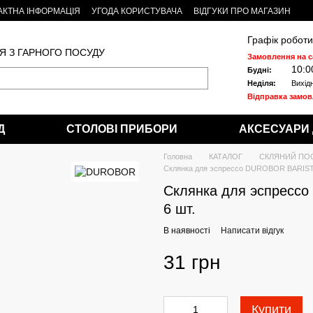
АКТНА ІНФОРМАЦІЯ
УГОДА КОРИСТУВАЧА
ВІДГУКИ ПРО МАГАЗИН
Графік роботи
Я З ГАРНОГО ПОСУДУ
Замовлення на с
10:0
Будні:
Неділя:
Вихід
Відправка замо
Д
СТОЛОВІ ПРИБОРИ
АКСЕСУАРИ 
Головна
КАТАЛОГ
СКЛЯНИЙ ПО
Склянка для эспрессо DUROBOR BARISTA 
Склянка для эспресс
6 шт.
В наявності
Написати відгук
31 грн
Купити