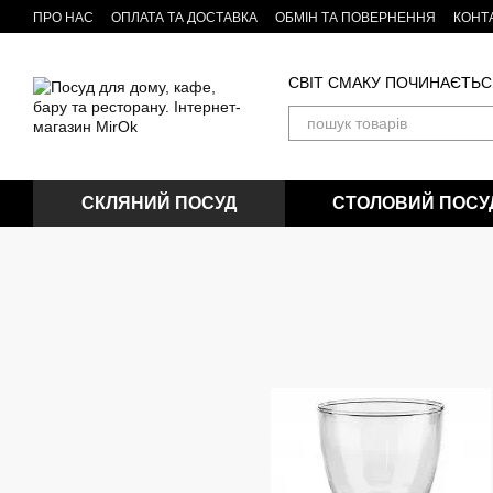
Перейти до основного контенту
ПРО НАС
ОПЛАТА ТА ДОСТАВКА
ОБМІН ТА ПОВЕРНЕННЯ
КОНТ
Бренди посуду та кухонних товарів
БЛОГ
СВІТ СМАКУ ПОЧИНАЄТЬС
СКЛЯНИЙ ПОСУД
СТОЛОВИЙ ПОСУ