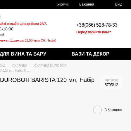
Укр
Рус
Бажання
Вхід
:
айті онлайн цілодобово 24/7.
+38(066) 528-78-33
0-18:00
Передзвонити вам?
ний
влень:
Щодня
до 11:00(крім Сб.,Неділі)
ДЛЯ ВИНА ТА БАРУ
ВАЗИ ТА ДЕКОР
СУД
СКЛЯНКИ
СКЛЯНКИ DUROBOR
120 мл, Набір 6 шт.
о DUROBOR BARISTA 120 мл, Набір
Артикул
8795/12
В бажання