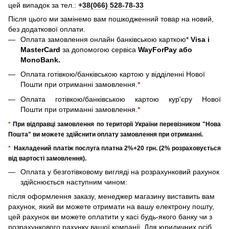
цей випадок за тел.:
+38(066) 528-78-33
Після цього ми замінемо вам пошкодженний товар на новий,
без додаткової оплати.
Оплата замовлення онлайн банківською карткою*
Visa і
MasterCard
за допомогою сервіса
WayForPay або
MonoBank.
Оплата готівкою/банківською картою у відділенні Нової
Пошти при отриманні замовлення.
*
Оплата готівкою/банківською картою кур'єру Нової
Пошти при отриманні замовлення.
*
*
При відправці замовлення по території України перевізником "Нова
Пошта" ви можете здійснити оплату замовлення при отриманні.
*
Накладений платіж послуга платна 2%+20 грн. (2% розраховується
від вартості замовлення).
Оплата у безготівковому вигляді на розрахунковий рахунок
здійснюється наступним чином:
після оформлення заказу, менеджер магазину виставить вам
рахунок, який ви можете отримати на вашу електрону пошту,
цей рахунок ви можете оплатити у касі будь-якого банку чи з
розрахункового рахунку вашої компанії. Для юридичних осіб,