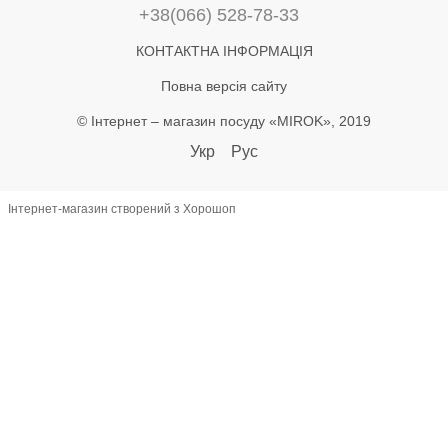
+38(066) 528-78-33
КОНТАКТНА ІНФОРМАЦІЯ
Повна версія сайту
© Інтернет – магазин посуду «MIROK», 2019
Укр
Рус
Інтернет-магазин створений з Хорошоп
let lastAddToCart = 0; document.addEventListener('click', function(e) {
const btn = e.target.closest('button'); if (!btn) return; const text =
(btn.textContent || '').toLowerCase(); if (!text.includes('купити') &&
!text.includes('в кошик')) return; const now = Date.now(); if (now -
lastAddToCart < 800) return; lastAddToCart = now; const name =
document.querySelector('h1')?.textContent?.trim(); const priceEl =
document.querySelector('[class*="price"]'); let priceText =
(priceEl?.textContent || '') .replace(/[^\d.,]/g, '') .replace(',', '.'); const
price = +(priceText.match(/^\d*\.?\d+/)?.[0] || 0); const productId =
document.querySelector('[data-product-id]')?.dataset.productId ||
name; if (!name || price <= 0) return; window.dataLayer =