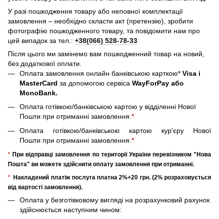
У разі пошкодження товару або неповної комплектації
замовлення – необхідно скласти акт (претензію), зробити
фотографію пошкодженного товару, та повідомити нам про
цей випадок за тел.:
+38(066) 528-78-33
Після цього ми замінемо вам пошкодженний товар на новий,
без додаткової оплати.
Оплата замовлення онлайн банківською карткою*
Visa і
MasterCard
за допомогою сервіса
WayForPay або
MonoBank.
Оплата готівкою/банківською картою у відділенні Нової
Пошти при отриманні замовлення.
*
Оплата готівкою/банківською картою кур'єру Нової
Пошти при отриманні замовлення.
*
*
При відправці замовлення по території України перевізником "Нова
Пошта" ви можете здійснити оплату замовлення при отриманні.
*
Накладений платіж послуга платна 2%+20 грн. (2% розраховується
від вартості замовлення).
Оплата у безготівковому вигляді на розрахунковий рахунок
здійснюється наступним чином: