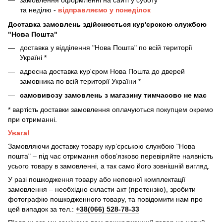
замовлення оформленні на сайті у суботу
та неділю -
відправляємо у понеділок
Доставка замовлень здійснюється кур'єрскою службою
"Нова Пошта"
доставка у відділення "Нова Пошта" по всій території
Україні *
адресна доставка кур'єром Нова Пошта до дверей
замовника по всій території України *
самовивозу замовлень з магазину тимчасово не має
* вартість доставки замовлення оплачуються покупцем окремо
при отриманні.
Увага!
Замовляючи доставку товару кур’єрською службою "Нова
пошта" – під час отримання обов’язково перевіряйте наявність
усього товару в замовленні, а так само його зовнішній вигляд.
У разі пошкодження товару або неповної комплектації
замовлення – необхідно скласти акт (претензію), зробити
фотографію пошкодженного товару, та повідомити нам про
цей випадок за тел.:
+38(066) 528-78-33