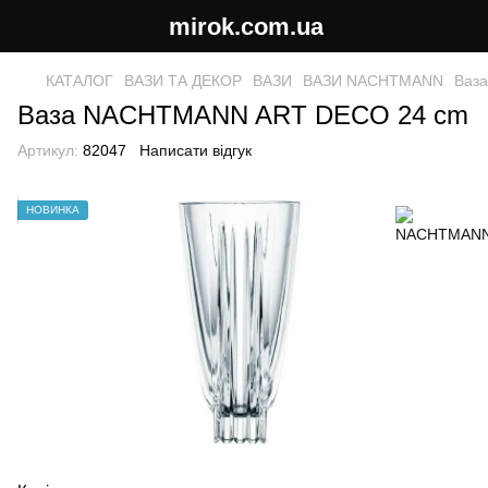
mirok.com.ua
КАТАЛОГ
ВАЗИ ТА ДЕКОР
ВАЗИ
ВАЗИ NACHTMANN
Ваз
Ваза NACHTMANN ART DECO 24 cm
Артикул:
82047
Написати відгук
НОВИНКА