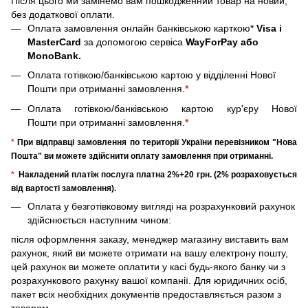
Після цього ми замінемо вам пошкодженний товар на новий,
без додаткової оплати.
Оплата замовлення онлайн банківською карткою*
Visa і
MasterCard
за допомогою сервіса
WayForPay або
MonoBank.
Оплата готівкою/банківською картою у відділенні Нової
Пошти при отриманні замовлення.
*
Оплата готівкою/банківською картою кур'єру Нової
Пошти при отриманні замовлення.
*
*
При відправці замовлення по території України перевізником "Нова
Пошта" ви можете здійснити оплату замовлення при отриманні.
*
Накладений платіж послуга платна 2%+20 грн. (2% розраховується
від вартості замовлення).
Оплата у безготівковому вигляді на розрахунковий рахунок
здійснюється наступним чином:
після оформлення заказу, менеджер магазину виставить вам
рахунок, який ви можете отримати на вашу електрону пошту,
цей рахунок ви можете оплатити у касі будь-якого банку чи з
розрахункового рахунку вашої компанії. Для юридичних осіб,
пакет всіх необхідних документів предоставляється разом з