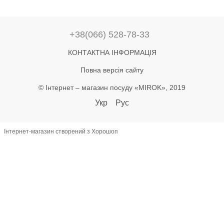
+38(066) 528-78-33
КОНТАКТНА ІНФОРМАЦІЯ
Повна версія сайту
© Інтернет – магазин посуду «MIROK», 2019
Укр
Рус
Інтернет-магазин створений з Хорошоп
let lastAddToCart = 0; document.addEventListener('click', function(e) {
const btn = e.target.closest('button'); if (!btn) return; const text =
(btn.textContent || '').toLowerCase(); if (!text.includes('купити') &&
!text.includes('в кошик')) return; const now = Date.now(); if (now -
lastAddToCart < 800) return; lastAddToCart = now; const name =
document.querySelector('h1')?.textContent?.trim(); const priceEl =
document.querySelector('[class*="price"]'); let priceText =
(priceEl?.textContent || '') .replace(/[^\d.,]/g, '') .replace(',', '.'); const