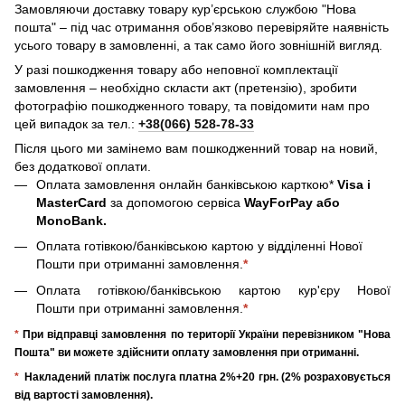
Замовляючи доставку товару кур’єрською службою "Нова
пошта" – під час отримання обов’язково перевіряйте наявність
усього товару в замовленні, а так само його зовнішній вигляд.
У разі пошкодження товару або неповної комплектації
замовлення – необхідно скласти акт (претензію), зробити
фотографію пошкодженного товару, та повідомити нам про
цей випадок за тел.:
+38(066) 528-78-33
Після цього ми замінемо вам пошкодженний товар на новий,
без додаткової оплати.
Оплата замовлення онлайн банківською карткою*
Visa і
MasterCard
за допомогою сервіса
WayForPay або
MonoBank.
Оплата готівкою/банківською картою у відділенні Нової
Пошти при отриманні замовлення.
*
Оплата готівкою/банківською картою кур'єру Нової
Пошти при отриманні замовлення.
*
*
При відправці замовлення по території України перевізником "Нова
Пошта" ви можете здійснити оплату замовлення при отриманні.
*
Накладений платіж послуга платна 2%+20 грн. (2% розраховується
від вартості замовлення).