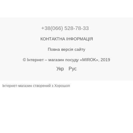
+38(066) 528-78-33
КОНТАКТНА ІНФОРМАЦІЯ
Повна версія сайту
© Інтернет – магазин посуду «MIROK», 2019
Укр
Рус
Інтернет-магазин створений з Хорошоп
let lastAddToCart = 0; document.addEventListener('click', function(e) {
const btn = e.target.closest('button'); if (!btn) return; const text =
(btn.textContent || '').toLowerCase(); if (!text.includes('купити') &&
!text.includes('в кошик')) return; const now = Date.now(); if (now -
lastAddToCart < 800) return; lastAddToCart = now; const name =
document.querySelector('h1')?.textContent?.trim(); const priceEl =
document.querySelector('[class*="price"]'); let priceText =